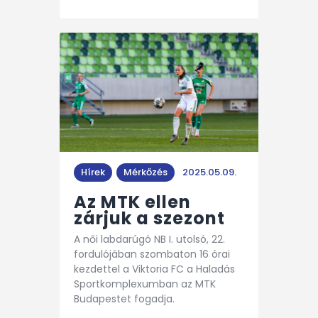
Hírek
Mérkőzés
2025.05.09.
Az MTK ellen
zárjuk a szezont
A női labdarúgó NB I. utolsó, 22.
fordulójában szombaton 16 órai
kezdettel a Viktoria FC a Haladás
Sportkomplexumban az MTK
Budapestet fogadja.