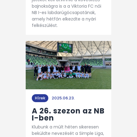
bajnokságra is a a Viktoria FC női
NB I-es labdarúgócsapatának,
amely hétfőn elkezdte a nyári
felkészülést.
Hírek
2025.06.23.
A 26. szezon az NB
I-ben
Klubunk a múlt héten sikeresen
beküldte nevezését a Simple Liga,