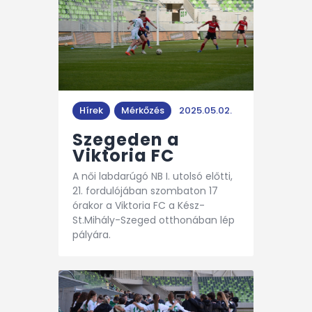
Hírek
Mérkőzés
2025.05.02.
Szegeden a
Viktoria FC
A női labdarúgó NB I. utolsó előtti,
21. fordulójában szombaton 17
órakor a Viktoria FC a Kész-
St.Mihály-Szeged otthonában lép
pályára.