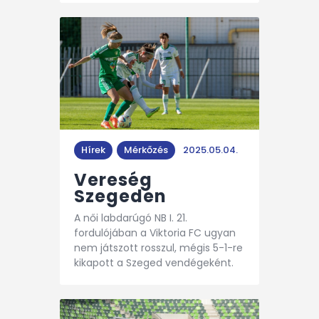
Hírek
Mérkőzés
2025.05.04.
Vereség
Szegeden
A női labdarúgó NB I. 21.
fordulójában a Viktoria FC ugyan
nem játszott rosszul, mégis 5-1-re
kikapott a Szeged vendégeként.