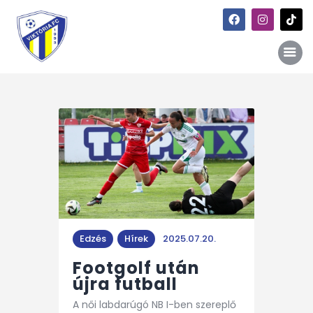
Főoldal
Hírek
Galéria
Történet
Kapcsolat
Edzés
Hírek
2025.07.20.
Szponzori kiajánlás
Footgolf után
újra futball
A női labdarúgó NB I-ben szereplő