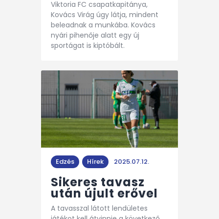
Viktoria FC csapatkapitánya,
Kovács Virág úgy látja, mindent
beleadnak a munkába. Kovács
nyári pihenője alatt egy új
sportágat is kiptóbált.
Edzés
Hírek
2025.07.12.
Sikeres tavasz
után újult erővel
A tavasszal látott lendületes
játékot kell átvinnie a következő