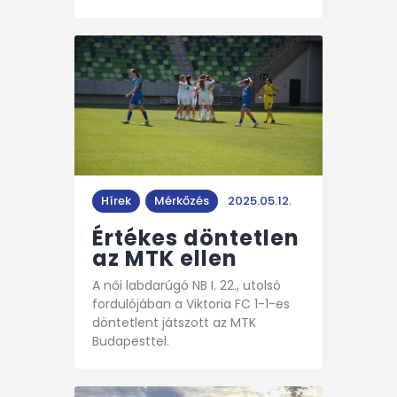
Hírek
Mérkőzés
2025.05.12.
Értékes döntetlen
az MTK ellen
A női labdarúgó NB I. 22., utolsó
fordulójában a Viktoria FC 1-1-es
döntetlent játszott az MTK
Budapesttel.