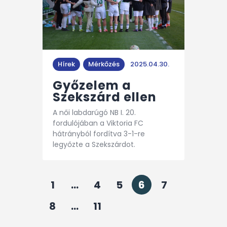
Hírek
Mérkőzés
2025.04.30.
Győzelem a
Szekszárd ellen
A női labdarúgó NB I. 20.
fordulójában a Viktoria FC
hátrányból fordítva 3-1-re
legyőzte a Szekszárdot.
1
…
4
5
6
7
8
…
11