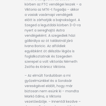
körben az FTC vendégei leszek – a
Viktoria az MTK-t fogadja – akkor
a vasiak vasárnapi vendégeik
előtt is zárhatják a bajnokságot. A
Szeged a legutóbbi körben 3-0-ra
nyert a sereghajtó Astra
vendégeként. A szegediek házi
gólkirálya az öt találatnál járó
Ivana Boricic. Az alföldiek
egyébként öt délszláv légiós is
foglalkoztatnak és Szegeden
szerepel a volt viktoriás Németh
Zsófia és Kránicz Viktória.
– Az elmúlt fordulóban a mi
győzelmünkkel és a Soroksár
vereségével eldőlt, hogy már
biztosan nem esünk ki – mondta
Markó Edina, a Viktoria
vezetőedzője. – Innentől kezdve –