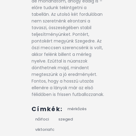
de mondhatom, ahogy eddig is –
előre tudunk tekintgetni a
tabellán. Az utolsó két fordulóban
nem szeretnénk elrontani a
tavaszi, összeségében stabil
teljesítményünket. Pontért,
pontokért megyünk Szegedre. Az
őszi meccsen szerencsénk is volt,
akkor felénk billent a mérleg
nyelve. Ezúttal is nüanszok
dönthetnek majd, mindent
megteszünk a jó eredményért.
Fontos, hogy a hosszú utazás
ellenére a lányok már az első
félidőben is frissen futballozzanak.
Címkék:
mérkőzés
nőifoci
szeged
viktoriafc