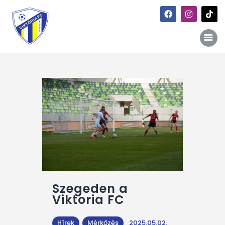
Főoldal
Hírek
Galéria
Történet
Kapcsolat
Szponzori kiajánlás
Szegeden a
Viktoria FC
Hírek
Mérkőzés
2025.05.02.