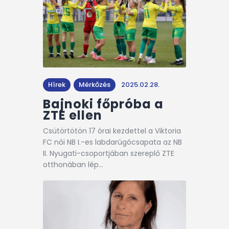
Hírek
Mérkőzés
2025.02.28.
Bajnoki főpróba a
ZTE ellen
Csütörtötön 17 órai kezdettel a Viktoria
FC női NB I.-es labdarúgócsapata az NB
II. Nyugati-csoportjában szereplő ZTE
otthonában lép…