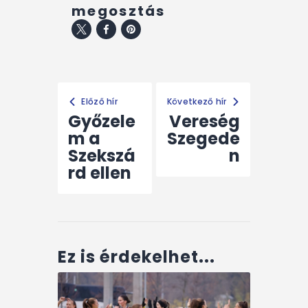
megosztás
Előző hír
Következő hír
Győzele
Vereség
m a
Szegede
Szekszá
n
rd ellen
Ez is érdekelhet...