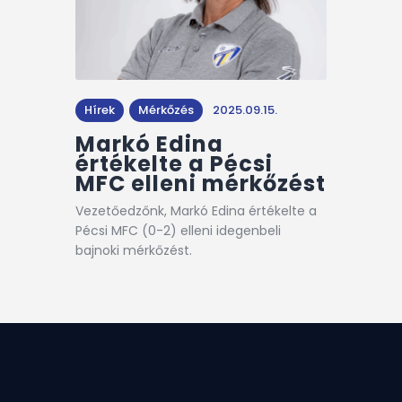
Hírek
Mérkőzés
2025.09.15.
Markó Edina
értékelte a Pécsi
MFC elleni mérkőzést
Vezetőedzőnk, Markó Edina értékelte a
Pécsi MFC (0-2) elleni idegenbeli
bajnoki mérkőzést.