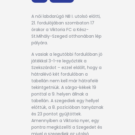
A
női labdarúgó NB I. utolsó előtti,
21. fordulójában szombaton 17
órakor a Viktoria FC a Kész-
St.Mihály-Szeged otthonában lép
pályára.
A vasiak a legutóbbi fordulóban jó
játékkal 3-1-re legyőzték a
Szekszárdot – ezzel eldőlt, hogy a
hátralévő két fordulóban a
tabellán nem kell már hátrafelé
tekintgetniük. A sárga-kékek 19
ponttal a 9. helyen állnak a
tabellán. A szegediek egy hellyel
előttük, a 8. pozícióban tanyáznak
és 23 pontot gyűjtöttek.
Amennyiben a Viktoria nyer, egy
pontra megközelíti a Szegedet és
mivel a szegediek az utolsó