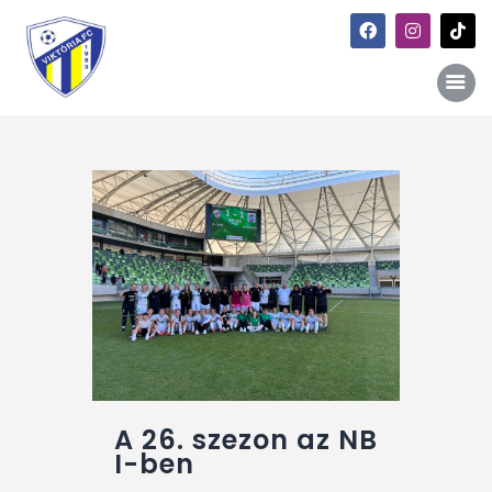
Főoldal
Hírek
Galéria
Történet
Kapcsolat
Szponzori kiajánlás
A 26. szezon az NB
I-ben