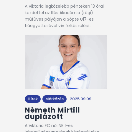
A Viktoria legközelebb pénteken 13 órai
kezdettel az Illés Akadémia (régi)
műfüves pályáján a Söpte U17-es
fiúegyüttesével vív felkészülési…
Hírek
Mérkőzés
2025.09.09.
Németh Mirtill
duplázott
A Viktoria FC női NB I-es
labdarúgócsapatának középpályása,