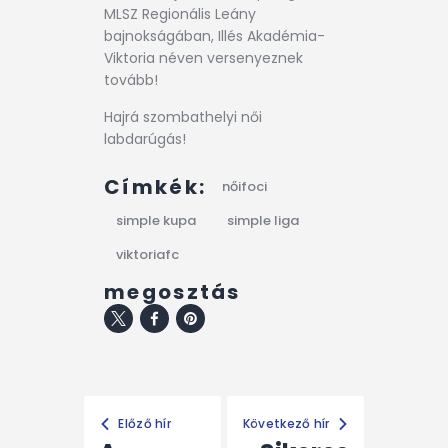
MLSZ Regionális Leány
bajnokságában, Illés Akadémia-
Viktoria néven versenyeznek
tovább!
Hajrá szombathelyi női
labdarúgás!
Címkék:
nőifoci
simple kupa
simple liga
viktoriafc
megosztás
Előző hír
Következő hír