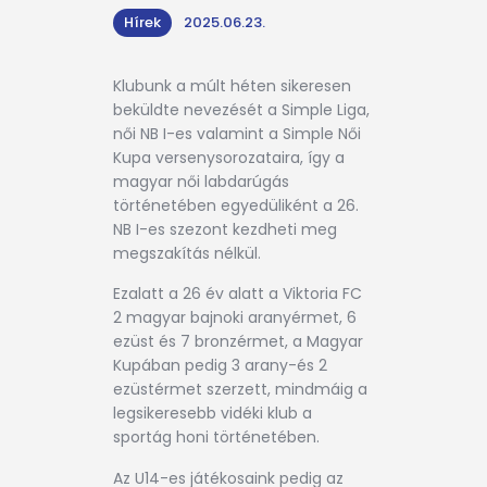
Hírek
2025.06.23.
Klubunk a múlt héten sikeresen
beküldte nevezését a Simple Liga,
női NB I-es valamint a Simple Női
Kupa versenysorozataira, így a
magyar női labdarúgás
történetében egyedüliként a 26.
NB I-es szezont kezdheti meg
megszakítás nélkül.
Ezalatt a 26 év alatt a Viktoria FC
2 magyar bajnoki aranyérmet, 6
ezüst és 7 bronzérmet, a Magyar
Kupában pedig 3 arany-és 2
ezüstérmet szerzett, mindmáig a
legsikeresebb vidéki klub a
sportág honi történetében.
Az U14-es játékosaink pedig az