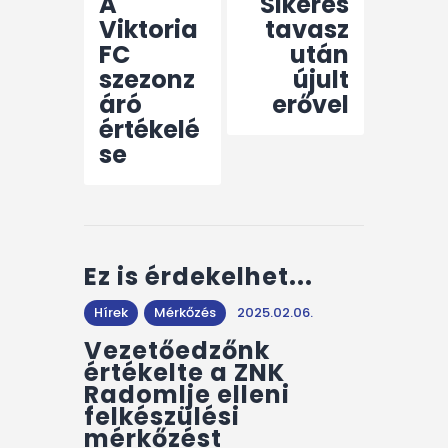
A
Sikeres
Viktoria
tavasz
FC
után
szezonz
újult
áró
erővel
értékelé
se
Ez is érdekelhet...
Hírek
Mérkőzés
2025.02.06.
Vezetőedzőnk
értékelte a ZNK
Radomlje elleni
felkészülési
mérkőzést