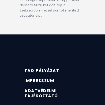
Németh Mirtill két gólt fejelt
Szekszárdon – ezzel pontot mentett
csapatának.…
TAO PÁLYÁZAT
IMPRESSZUM
ADATVÉDELMI
TÁJÉKOZTATÓ