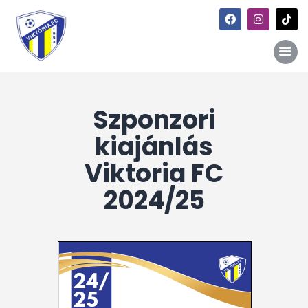
Szponzori
Főoldal
Hírek
kiajánlás
Galéria
Viktoria FC
Történet
2024/25
Kapcsolat
Szponzori kiajánlás