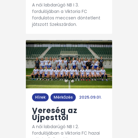
A női labdarúgó NB I 3.
fordulójában a Viktoria FC
fordulatos meccsen döntetlent
játszott Szekszárdon.
Hírek
Mérkőzés
2025.09.01.
Vereség az
Újpesttől
A női labdarúgó NB I 2.
fordulójában a Viktoria FC hazai