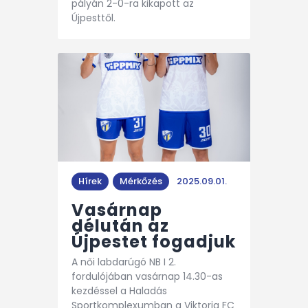
pályán 2-0-ra kikapott az
Újpesttől.
Hírek
Mérkőzés
2025.09.01.
Vasárnap
délután az
Újpestet fogadjuk
A női labdarúgó NB I 2.
fordulójában vasárnap 14.30-as
kezdéssel a Haladás
Sportkomplexumban a Viktoria FC