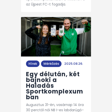
az Újpest FC-t fogadja.
Hírek
Mérkőzés
2025.08.26.
Egy délután, két
bajnoki a
Haladás
Sportkomplexum
ban
Augusztus 31-én, vasárnap 14 óra
30 perctől női NB I-es labdarúgó-