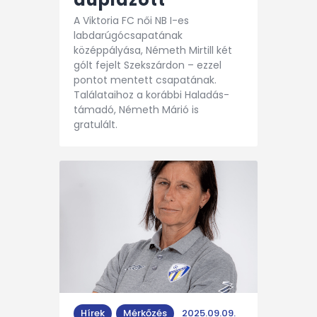
A Viktoria FC női NB I-es
labdarúgócsapatának
középpályása, Németh Mirtill két
gólt fejelt Szekszárdon – ezzel
pontot mentett csapatának.
Találataihoz a korábbi Haladás-
támadó, Németh Márió is
gratulált.
Hírek
Mérkőzés
2025.09.09.