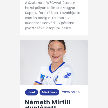
A Szekszárdi WFC-vel játszunk
hazai pályán a Simple Magyar
Kupa 4. fordulójban. Továbbjutás
esetén pedig a Talents FC-
Budapest Honvéd FC párharc
győztesével csapunk össze.
Hírek
Mérkőzés
2025.09.09.
Németh Mirtill
duplázott