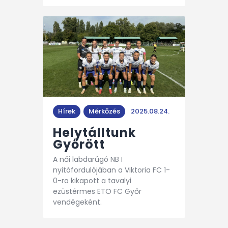
Hírek
Mérkőzés
2025.08.24.
Helytálltunk
Győrött
A női labdarúgó NB I
nyitófordulójában a Viktoria FC 1-
0-ra kikapott a tavalyi
ezüstérmes ETO FC Győr
vendégeként.