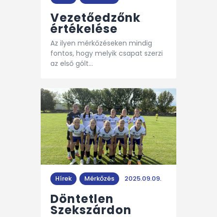
Vezetőedzőnk
értékelése
Az ilyen mérkőzéseken mindig
fontos, hogy melyik csapat szerzi
az első gólt…
Hírek
Mérkőzés
2025.09.09.
Döntetlen
Szekszárdon