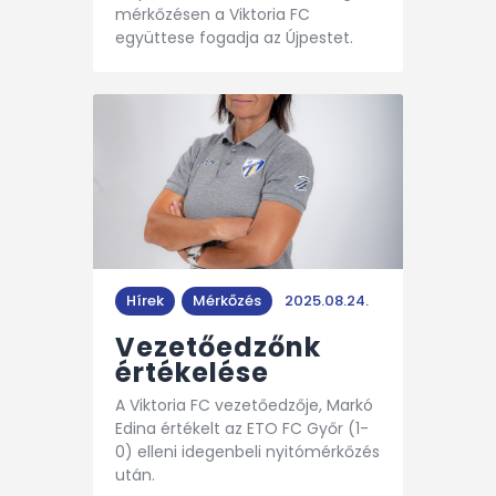
mérkőzésen a Viktoria FC
együttese fogadja az Újpestet.
Hírek
Mérkőzés
2025.08.24.
Vezetőedzőnk
értékelése
A Viktoria FC vezetőedzője, Markó
Edina értékelt az ETO FC Győr (1-
0) elleni idegenbeli nyitómérkőzés
után.