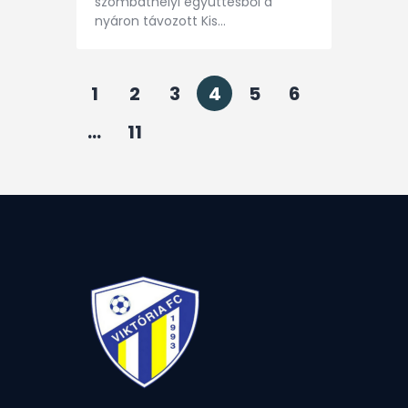
szombathelyi együttesből a
nyáron távozott Kis…
1
2
3
4
5
6
…
11