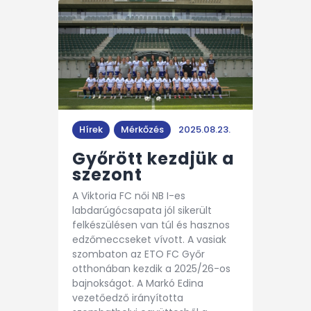
Hírek
Mérkőzés
2025.08.23.
Győrött kezdjük a
szezont
A Viktoria FC női NB I-es
labdarúgócsapata jól sikerült
felkészülésen van túl és hasznos
edzőmeccseket vívott. A vasiak
szombaton az ETO FC Győr
otthonában kezdik a 2025/26-os
bajnokságot. A Markó Edina
vezetőedző irányította