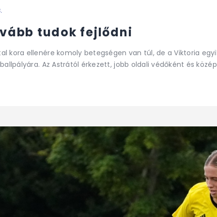
.
ovább tudok fejlődni
al kora ellenére komoly betegségen van túl, de a Viktoria egyi
tballpályára. Az Astrától érkezett, jobb oldali védőként és kö