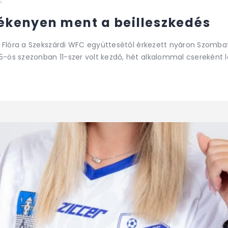
.
lékenyen ment a beilleszkedés
 Flóra a Szekszárdi WFC együttesétől érkezett nyáron Szombath
ös szezonban 11-szer volt kezdő, hét alkalommal csereként lé