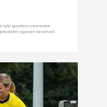
k nyári igazolása szerencsére
zéppályásként egyaránt bevethető