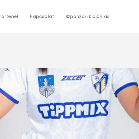
Főoldal
Hírek
Történet
Kapcsolat
Szponzori kiajánlás
Galéria
Történet
Kapcsolat
Szponzori kiajánlás