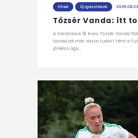
Hírek
Új igazolások
2025.08.23
Tőzsér Vanda: itt t
A mindössze 18 éves Tőzsér Vanda fiat
tavasszal már vissza tudott térni a fu
játékos úgy…