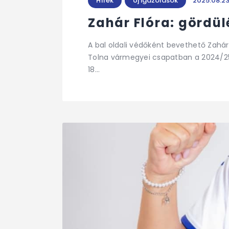
Hírek
Új igazolások
2025.08.23
Zahár Flóra: gördü
A bal oldali védőként bevethető Zahár
Tolna vármegyei csapatban a 2024/25-
18…