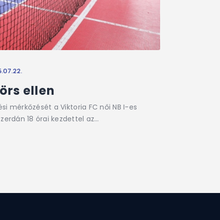
.07.22.
örs ellen
lési mérkőzését a Viktoria FC női NB I-es
zerdán 18 órai kezdettel az…