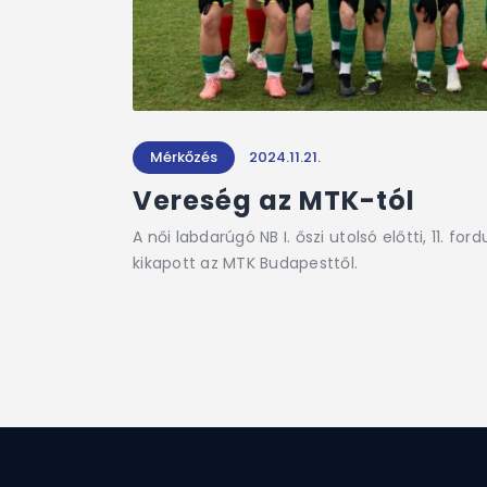
Mérkőzés
2024.11.21.
Vereség az MTK-tól
A női labdarúgó NB I. őszi utolsó előtti, 11. fo
kikapott az MTK Budapesttől.