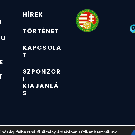
HÍREK
T
TÖRTÉNET
ZU
KAPCSOLA
T
E
SZPONZOR
T
I
KIAJÁNLÁ
S
© Minden jog fenntartva 2025.
nőségi felhasználói élmény érdekében sütiket használunk.