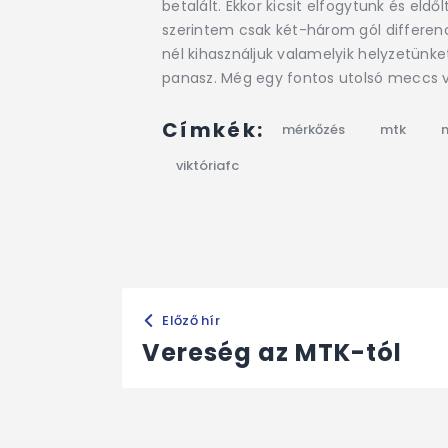
betalált. Ekkor kicsit elfogytunk és el
szerintem csak két-három gól differenc
nél kihasználjuk valamelyik helyzetünke
panasz. Még egy fontos utolsó meccs vá
Címkék:
mérkőzés
mtk
n
viktóriafc
Előző hír
Vereség az MTK-tól