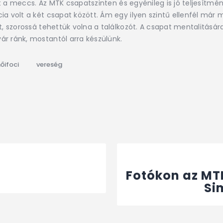
dőlt a meccs. Az MTK csapatszinten és egyénileg is jó teljesítm
ia volt a két csapat között. Ám egy ilyen szintű ellenfél má
t, szorossá tehettük volna a találkozót. A csapat mentalitásá
r ránk, mostantól arra készülünk.
őifoci
vereség
Fotókon az MT
Si