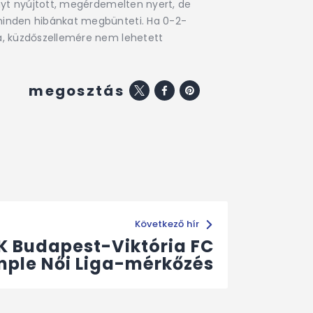
ényt nyújtott, megérdemelten nyert, de
r minden hibánkat megbünteti. Ha 0-2-
ra, küzdőszellemére nem lehetett
megosztás
Következő hír
K Budapest-Viktória FC
mple Női Liga-mérkőzés