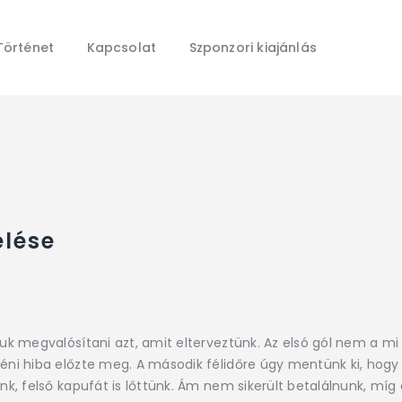
Főoldal
Hírek
Történet
Kapcsolat
Szponzori kiajánlás
Galéria
Történet
Kapcsolat
Szponzori kiajánlás
elése
tuk megvalósítani azt, amit elterveztünk. Az elsó gól nem a mi
yéni hiba előzte meg. A második félidőre úgy mentünk ki, hog
nk, felső kapufát is lőttünk. Ám nem sikerült betalálnunk, míg