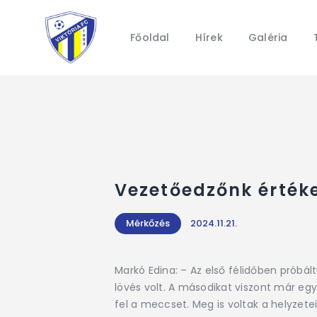
Főoldal
Hírek
Galéria
Vezetőedzőnk érték
Mérkőzés
2024.11.21.
Markó Edina: – Az első félidőben próbál
lövés volt. A másodikat viszont már eg
fel a meccset. Meg is voltak a helyzetei