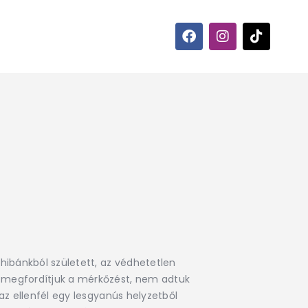
 hibánkból született, az védhetetlen
y megfordítjuk a mérkőzést, nem adtuk
 az ellenfél egy lesgyanús helyzetből