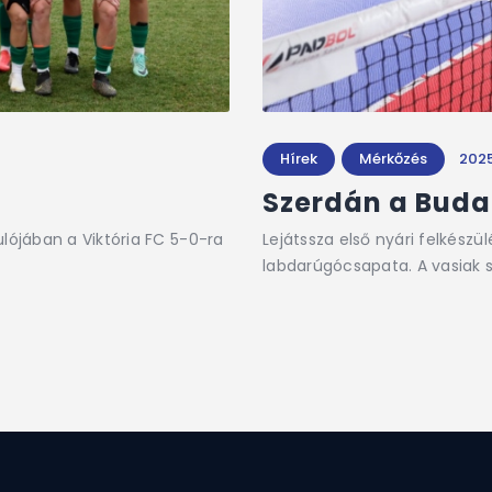
Hírek
Mérkőzés
2025
Szerdán a Buda
rdulójában a Viktória FC 5-0-ra
Lejátssza első nyári felkészü
labdarúgócsapata. A vasiak s