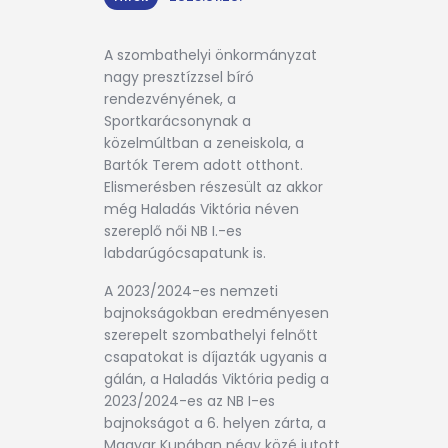
A szombathelyi önkormányzat
nagy presztízzsel bíró
rendezvényének, a
Sportkarácsonynak a
közelmúltban a zeneiskola, a
Bartók Terem adott otthont.
Elismerésben részesült az akkor
még Haladás Viktória néven
szereplő női NB I.-es
labdarúgócsapatunk is.
A 2023/2024-es nemzeti
bajnokságokban eredményesen
szerepelt szombathelyi felnőtt
csapatokat is díjazták ugyanis a
gálán, a Haladás Viktória pedig a
2023/2024-es az NB I-es
bajnokságot a 6. helyen zárta, a
Magyar Kupában négy közé jutott.