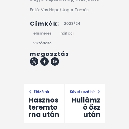
Fotó: Vas Népe/Unger Tamás
Címkék:
2023/24
elismerés
nőifoci
viktóriafc
megosztás
Előző hír
Következő hír
Hasznos
Hullámz
teremto
ó ősz
rna után
után