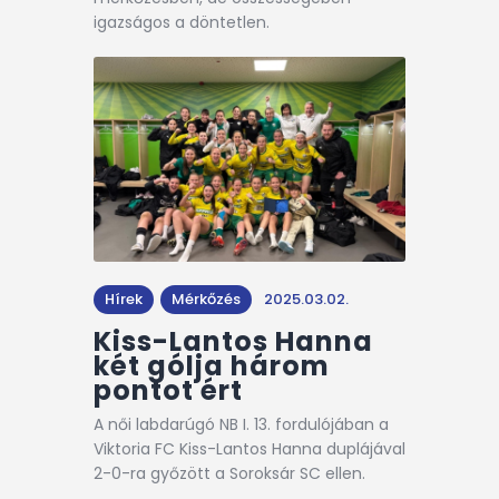
igazságos a döntetlen.
Hírek
Mérkőzés
2025.03.02.
Kiss-Lantos Hanna
két gólja három
pontot ért
A női labdarúgó NB I. 13. fordulójában a
Viktoria FC Kiss-Lantos Hanna duplájával
2-0-ra győzött a Soroksár SC ellen.