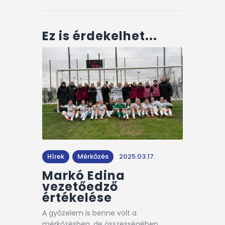
Ez is érdekelhet...
Hírek
Mérkőzés
2025.03.17.
Markó Edina
vezetőedző
értékelése
A győzelem is benne volt a
mérkőzésben, de összességében