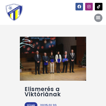
Főoldal
Hírek
Galéria
Történet
Kapcsolat
Szponzori kiajánlás
Elismerés a
Viktóriának
Hírek
2025.01.20.