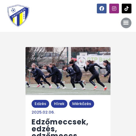
Főoldal
Hírek
Galéria
Történet
Kapcsolat
Edzés
Hírek
Mérkőzés
Szponzori kiajánlás
2025.02.06.
Edzőmeccsek,
edzés,
edzőmeccs