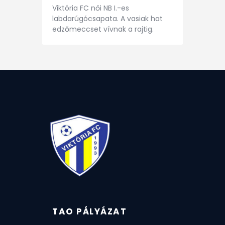
Viktória FC női NB I.-es
labdarúgócsapata. A vasiak hat
edzőmeccset vívnak a rajtig.
TAO PÁLYÁZAT