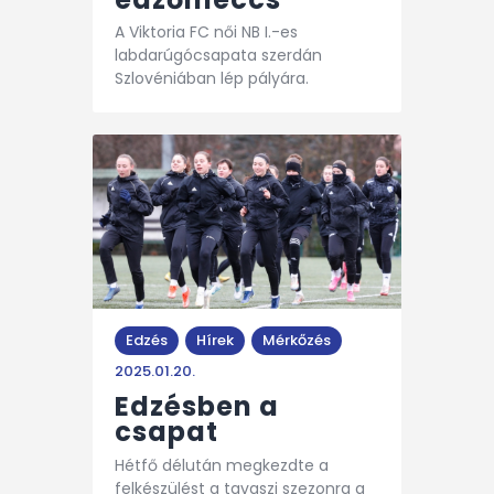
A Viktoria FC női NB I.-es
labdarúgócsapata szerdán
Szlovéniában lép pályára.
Edzés
Hírek
Mérkőzés
2025.01.20.
Edzésben a
csapat
Hétfő délután megkezdte a
felkészülést a tavaszi szezonra a