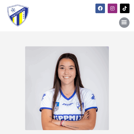
Főoldal
Hírek
Galéria
Történet
Kapcsolat
Szponzori kiajánlás