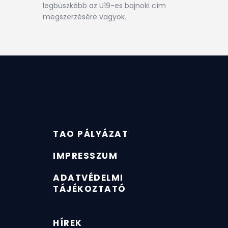
legbüszkébb az U19-es bajnoki cím
megszerzésére vagyok.
TAO PÁLYÁZAT
IMPRESSZUM
ADATVÉDELMI
TÁJÉKOZTATÓ
HÍREK