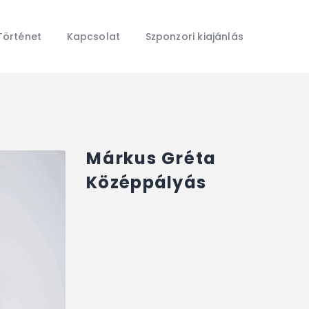
Főoldal
Hírek
Történet
Kapcsolat
Szponzori kiajánlás
Galéria
Történet
Kapcsolat
Szponzori kiajánlás
Márkus Gréta
Középpályás