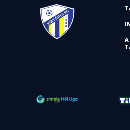
T
I
A
T