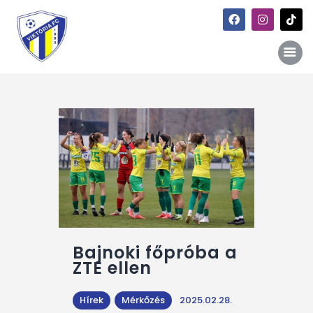
Főoldal
Hírek
Galéria
Történet
Kapcsolat
Szponzori kiajánlás
Bajnoki főpróba a
ZTE ellen
Hírek
Mérkőzés
2025.02.28.