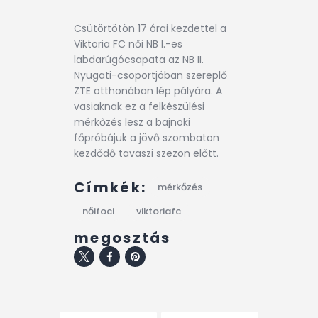
Csütörtötön 17 órai kezdettel a
Viktoria FC női NB I.-es
labdarúgócsapata az NB II.
Nyugati-csoportjában szereplő
ZTE otthonában lép pályára. A
vasiaknak ez a felkészülési
mérkőzés lesz a bajnoki
főpróbájuk a jövő szombaton
kezdődő tavaszi szezon előtt.
Címkék:
mérkőzés
nőifoci
viktoriafc
megosztás