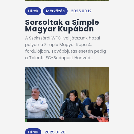
Hírek
Mérkőzés
2025.09.12.
Sorsoltak a Simple
Magyar Kupában
A Szekszárdi WFC-vel játszunk hazai
pályán a Simple Magyar Kupa 4.
fordulójban. Továbbjutás esetén pedig
a Talents FC-Budapest Honvéd…
Hírek
2025.01.20.