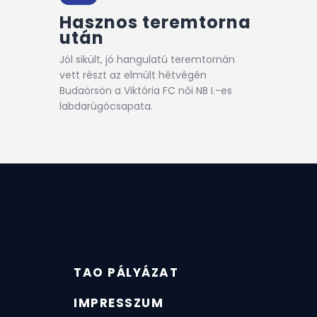
Hasznos teremtorna
után
Jól sikült, jó hangulatú teremtornán
vett részt az elmúlt hétvégén
Budaörsön a Viktória FC női NB I.-es
labdarúgócsapata.
TAO PÁLYÁZAT
IMPRESSZUM