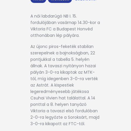
A női labdarúgó NB I. 15.
fordulójában vasárnap 14.30-kor a
Viktoria FC a Budapest Honvéd
otthonában lép pályára.
Az újonc piros-feketék stabilan
szerepelnek a bajnokságban, 22
pontjukkal a tabella 5. helyén
állnak. A tavaszi nyitányon hazai
pályán 3-0-ra kikaptak az MTK-
tól, míg idegenben 3-0-ra verték
az Astrát. A kispestiek
legeredményesebb játékosa
Csuhai Vivien hat találattal. A 14
ponttal a 8. helyen tanyázó
Viktoria a tavaszi első fordulóban
2-0-ra legyőzte a Soroksárt, majd
3-0-ra kikapott az FTC-től.