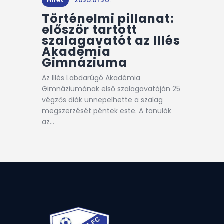
Hírek
2025.01.20.
Történelmi pillanat:
először tartott
szalagavatót az Illés
Akadémia
Gimnáziuma
Az Illés Labdarúgó Akadémia
Gimnáziumának első szalagavatóján 25
végzős diák ünnepelhette a szalag
megszerzését péntek este. A tanulók
az…