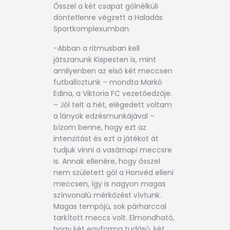
Ősszel a két csapat gólnélküli
döntetlenre végzett a Haladás
Sportkomplexumban.
-Abban a ritmusban kell
játszanunk Kispesten is, mint
amilyenben az első két meccsen
futballoztunk – mondta Markó
Edina, a Viktoria FC vezetőedzője.
– Jól telt a hét, elégedett voltam
a lányok edzésmunkájával –
bízom benne, hogy ezt az
intenzitást és ezt a játékot át
tudjuk vinni a vasárnapi meccsre
is. Annak ellenére, hogy ősszel
nem született gól a Honvéd elleni
meccsen, így is nagyon magas
színvonalú mérkőzést vívtunk.
Magas tempójú, sok párharccal
tarkított meccs volt. Elmondható,
hogy két egyforma tudású, két,