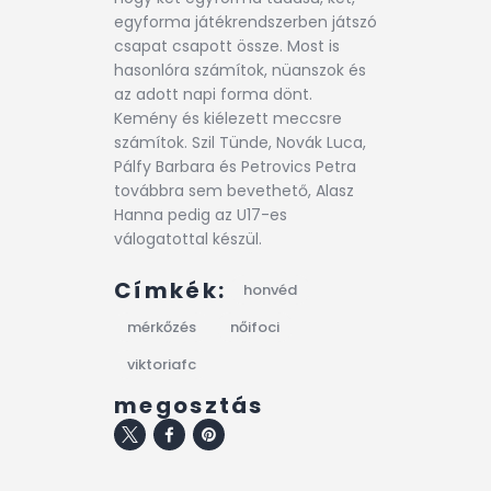
egyforma játékrendszerben játszó
csapat csapott össze. Most is
hasonlóra számítok, nüanszok és
az adott napi forma dönt.
Kemény és kiélezett meccsre
számítok. Szil Tünde, Novák Luca,
Pálfy Barbara és Petrovics Petra
továbbra sem bevethető, Alasz
Hanna pedig az U17-es
válogatottal készül.
Címkék:
honvéd
mérkőzés
nőifoci
viktoriafc
megosztás