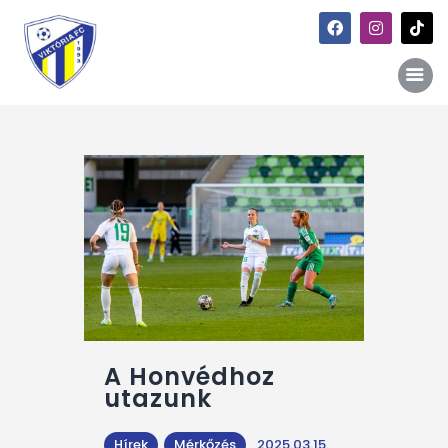
Főoldal
Hírek
Galéria
Történet
Kapcsolat
Szponzori kiajánlás
A Honvédhoz
utazunk
Hírek
Mérkőzés
2025.03.15.