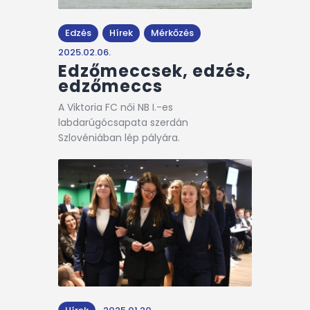
Edzés
Hírek
Mérkőzés
2025.02.06.
Edzőmeccsek, edzés,
edzőmeccs
A Viktoria FC női NB I.-es
labdarúgócsapata szerdán
Szlovéniában lép pályára.