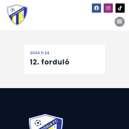
Főoldal
2024.11.24.
Hírek
12. forduló
Galéria
Történet
Kapcsolat
Szponzori kiajánlás