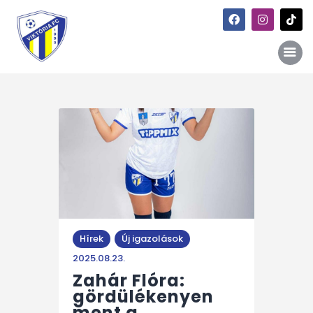
Főoldal
Hírek
Galéria
Történet
Kapcsolat
Hírek
Új igazolások
Szponzori kiajánlás
2025.08.23.
Zahár Flóra:
gördülékenyen
ment a