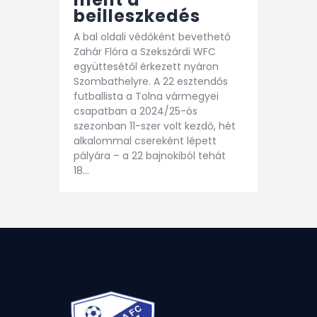
beilleszkedés
A bal oldali védőként bevethető
Zahár Flóra a Szekszárdi WFC
együttesétől érkezett nyáron
Szombathelyre. A 22 esztendős
futballista a Tolna vármegyei
csapatban a 2024/25-ös
szezonban 11-szer volt kezdő, hét
alkalommal csereként lépett
pályára – a 22 bajnokiból tehát
18…