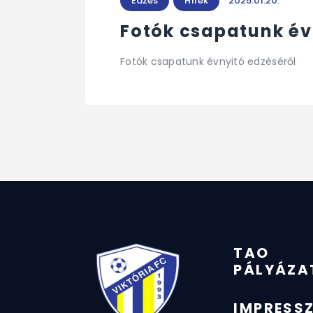
Edzés
Hírek
2025.01.20.
Fotók csapatunk év
Fotók csapatunk évnyitó edzéséről
TAO
PÁLYÁZA
IMPRESS