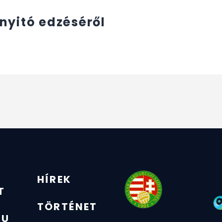
nyitó edzéséről
HÍREK
T
TÖRTÉNET
ZU