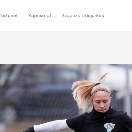
Főoldal
Hírek
Történet
Kapcsolat
Szponzori kiajánlás
Galéria
Történet
Kapcsolat
Szponzori kiajánlás