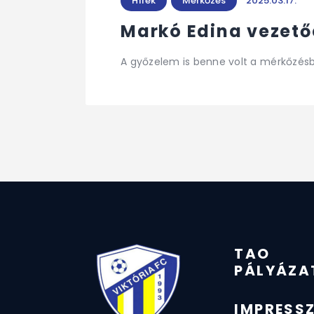
Hírek
Mérkőzés
2025.03.17.
Markó Edina vezető
A győzelem is benne volt a mérkőzésb
TAO
PÁLYÁZA
IMPRESS