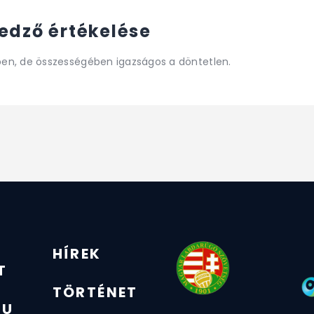
edző értékelése
en, de összességében igazságos a döntetlen.
HÍREK
T
TÖRTÉNET
ZU