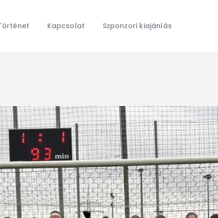
Főoldal
Hírek
Történet
Kapcsolat
Szponzori kiajánlás
Galéria
Történet
Kapcsolat
Szponzori kiajánlás