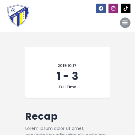
Főoldal
Hírek
2019.10.17.
Galéria
1
-
3
Történet
Full Time
Kapcsolat
Szponzori kiajánlás
Recap
Lorem ipsum dolor sit amet,