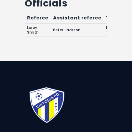
Officials
Referee
Assistant referee
Timekeep
Leroy
Franklin Rhys
Peter Jackson
Smith
Theodore Le