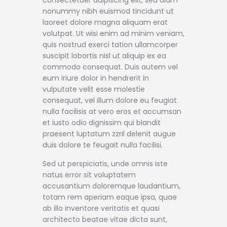
consectetuer adipiscing elit, sed diam
nonummy nibh euismod tincidunt ut
laoreet dolore magna aliquam erat
volutpat. Ut wisi enim ad minim veniam,
quis nostrud exerci tation ullamcorper
suscipit lobortis nisl ut aliquip ex ea
commodo consequat. Duis autem vel
eum iriure dolor in hendrerit in
vulputate velit esse molestie
consequat, vel illum dolore eu feugiat
nulla facilisis at vero eros et accumsan
et iusto odio dignissim qui blandit
praesent luptatum zzril delenit augue
duis dolore te feugait nulla facilisi.
Sed ut perspiciatis, unde omnis iste
natus error sit voluptatem
accusantium doloremque laudantium,
totam rem aperiam eaque ipsa, quae
ab illo inventore veritatis et quasi
architecto beatae vitae dicta sunt,