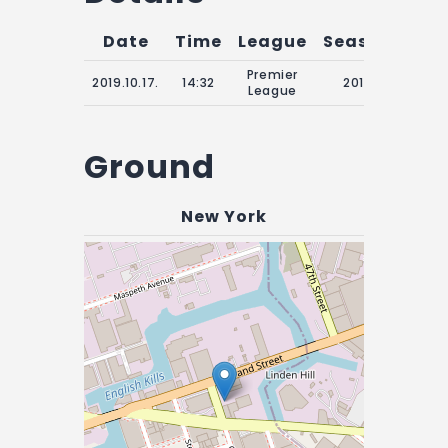
Date
Time
League
Season
Mat
Premier
15:00
2019.10.17.
14:32
2018
League
Ju
Ground
New York