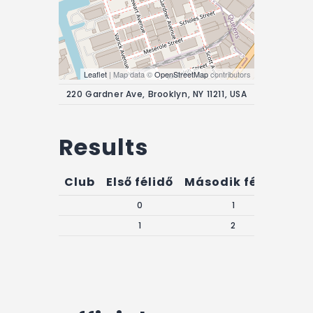
Leaflet
| Map data ©
OpenStreetMap
contributors
220 Gardner Ave, Brooklyn, NY 11211, USA
Results
Club
Első félidő
Második félidő
Gó
0
1
1
2