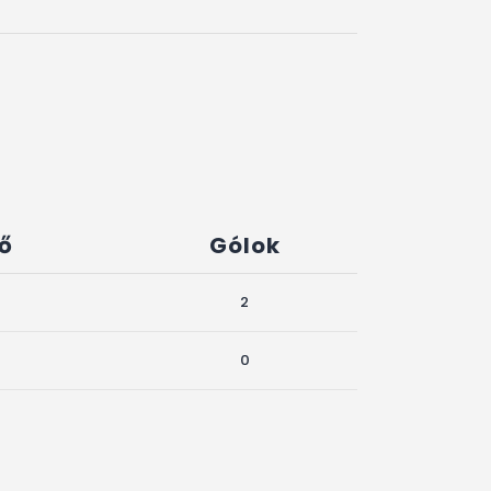
dő
Gólok
2
0