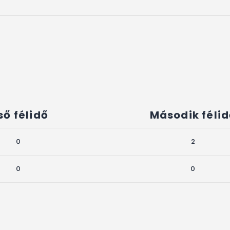
ső félidő
Második féli
0
2
0
0