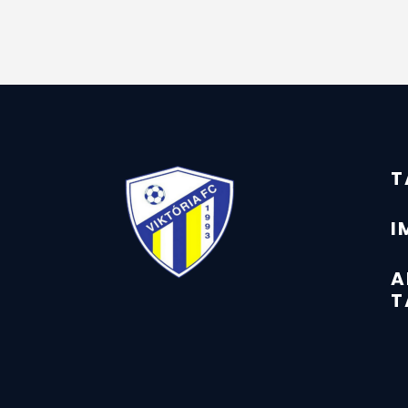
T
I
A
T