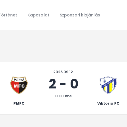
Főoldal
Hírek
Történet
Kapcsolat
Szponzori kiajánlás
Galéria
Történet
Kapcsolat
Szponzori kiajánlás
2025.09.12.
2
-
0
Full Time
PMFC
Viktoria FC