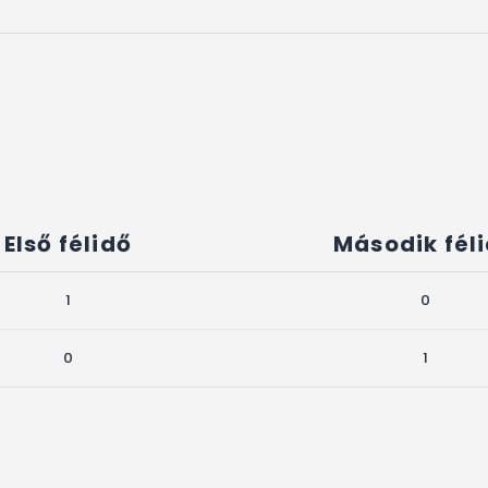
Első félidő
Második fél
1
0
0
1