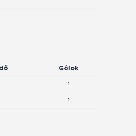
idő
Gólok
1
1