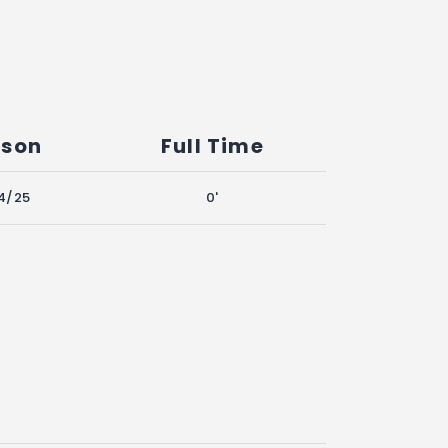
ason
Full Time
4/25
0'