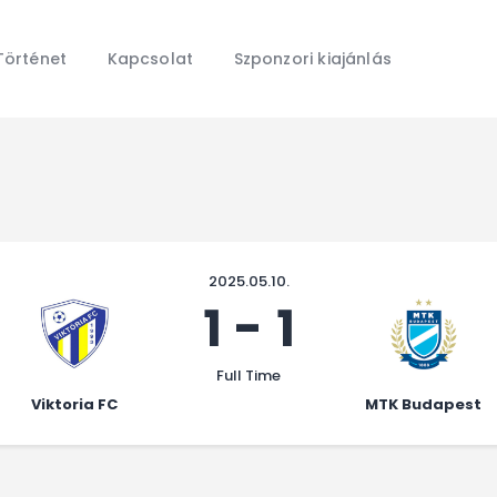
Főoldal
Hírek
Történet
Kapcsolat
Szponzori kiajánlás
Galéria
Történet
Kapcsolat
Szponzori kiajánlás
2025.05.10.
1
-
1
Full Time
Viktoria FC
MTK Budapest