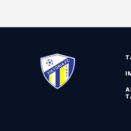
T
I
A
T