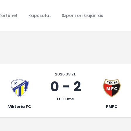
Főoldal
Hírek
Történet
Kapcsolat
Szponzori kiajánlás
Galéria
Történet
Kapcsolat
Szponzori kiajánlás
2026.03.21.
0
-
2
Full Time
Viktoria FC
PMFC