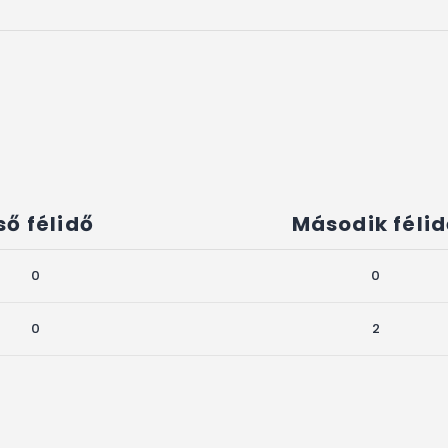
ső félidő
Második féli
0
0
0
2