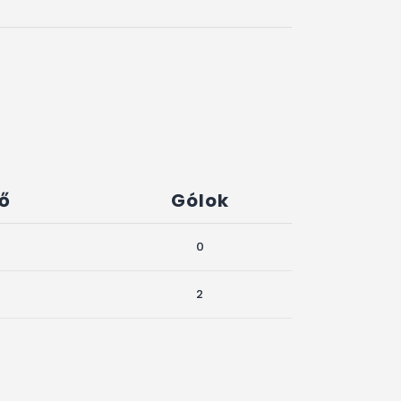
dő
Gólok
0
2