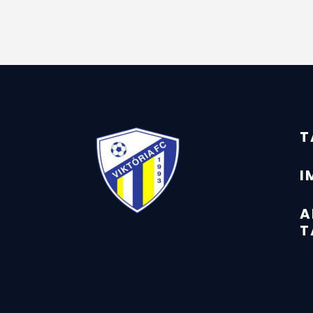
T
I
A
T