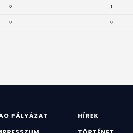
0
1
0
0
AO PÁLYÁZAT
HÍREK
MPRESSZUM
TÖRTÉNET