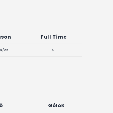
ason
Full Time
4/25
0'
dő
Gólok