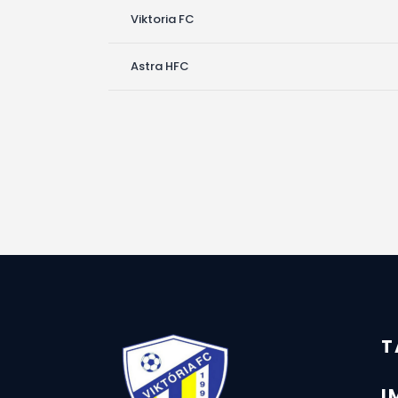
Viktoria FC
Astra HFC
T
I