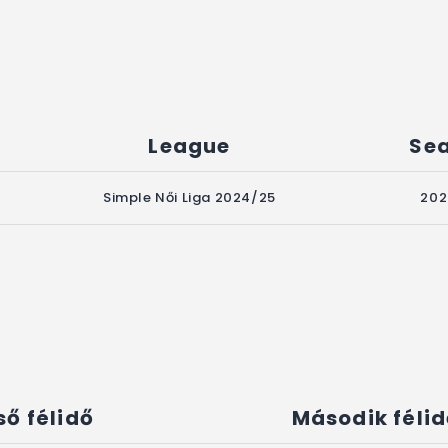
League
Se
Simple Női Liga 2024/25
202
ső félidő
Második féli