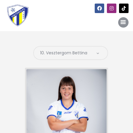
Főoldal
Hírek
Galéria
Történet
Kapcsolat
Szponzori kiajánlás