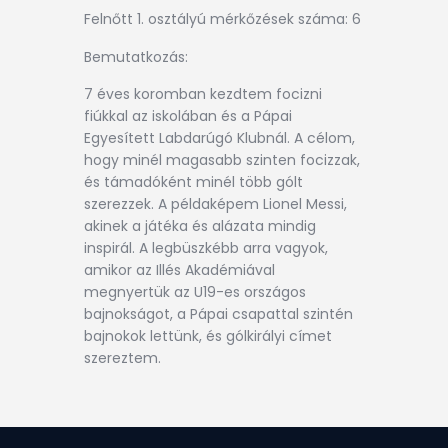
Felnőtt 1. osztályú mérkőzések száma: 6
Bemutatkozás:
7 éves koromban kezdtem focizni
fiúkkal az iskolában és a Pápai
Egyesített Labdarúgó Klubnál. A célom,
hogy minél magasabb szinten focizzak,
és támadóként minél több gólt
szerezzek. A példaképem Lionel Messi,
akinek a játéka és alázata mindig
inspirál. A legbüszkébb arra vagyok,
amikor az Illés Akadémiával
megnyertük az U19-es országos
bajnokságot, a Pápai csapattal szintén
bajnokok lettünk, és gólkirályi címet
szereztem.