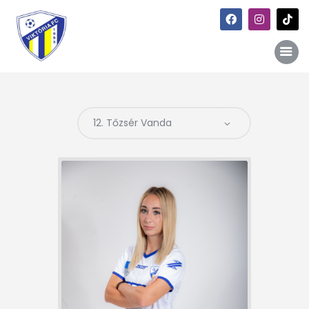
Főoldal
Hírek
Galéria
Történet
Kapcsolat
Szponzori kiajánlás